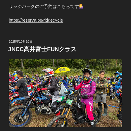
リッジパークのご予約はこちらです
https://reserva.be/ridgecycle
投
2025年10月10日
稿
JNCC高井富士FUNクラス
日: