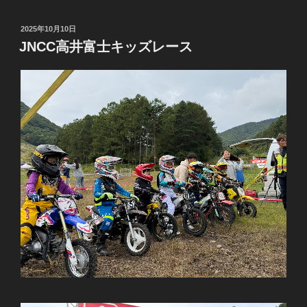
投
2025年10月10日
稿
JNCC高井富士キッズレース
日: