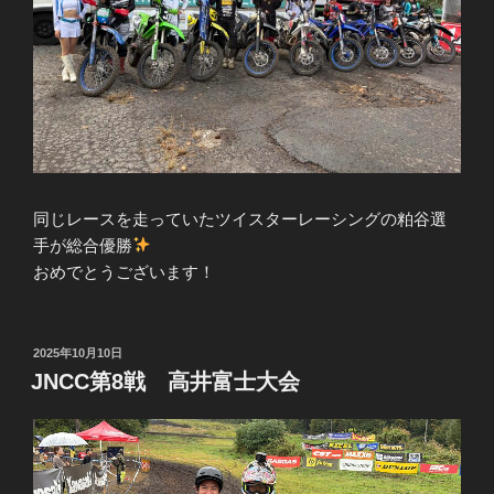
同じレースを走っていたツイスターレーシングの粕谷選
手が総合優勝
おめでとうございます！
投
2025年10月10日
稿
JNCC第8戦 高井富士大会
日: