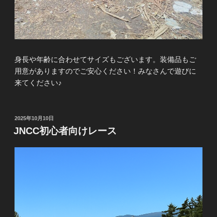
身長や年齢に合わせてサイズもございます。装備品もご
用意がありますのでご安心ください！みなさんで遊びに
来てください♪
投
2025年10月10日
稿
JNCC初心者向けレース
日: