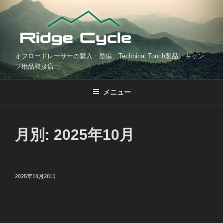
コ
ン
テ
ン
ツ
オフロードレーサーの購入・整備、Technical Touch製品、キャン
へ
プ用品取扱店
ス
キ
メニュー
ッ
プ
月別: 2025年10月
投
2025年10月20日
稿
日: