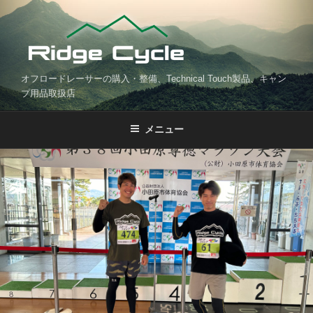
コ
ン
テ
ン
ツ
オフロードレーサーの購入・整備、Technical Touch製品、キャン
へ
プ用品取扱店
ス
キ
メニュー
ッ
プ