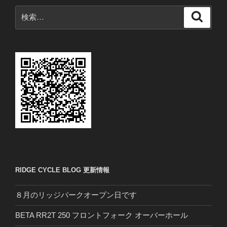
ン
検
検
索
索:
RIDGE CYCLE BLOG 更新情報
８月のリッジパークオープン日です
BETA RR2T 250 フロントフォーク オーバーホール