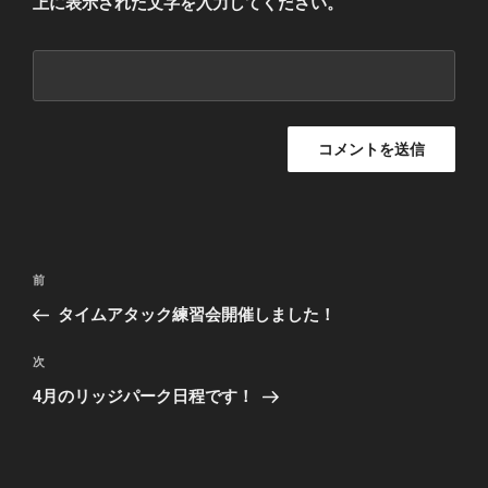
上に表示された文字を入力してください。
投
前
前
稿
の
タイムアタック練習会開催しました！
ナ
投
ビ
稿
次
次
ゲ
の
4月のリッジパーク日程です！
投
ー
稿
シ
ョ