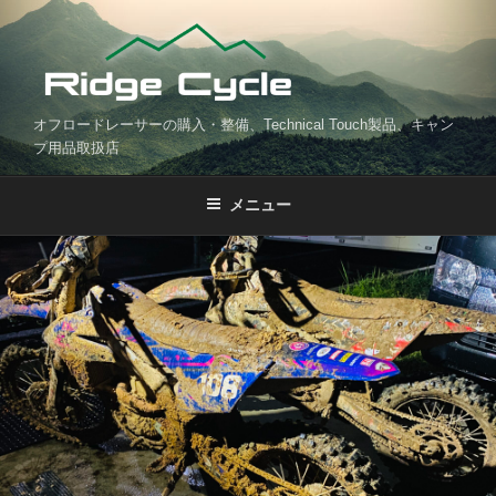
コ
ン
テ
ン
ツ
オフロードレーサーの購入・整備、Technical Touch製品、キャン
へ
プ用品取扱店
ス
キ
メニュー
ッ
プ