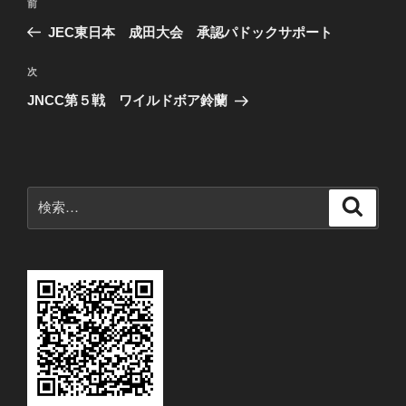
前
前
稿
の
JEC東日本 成田大会 承認パドックサポート
ナ
投
ビ
稿
次
次
ゲ
の
JNCC第５戦 ワイルドボア鈴蘭
投
ー
稿
シ
ョ
ン
検
検
索
索: