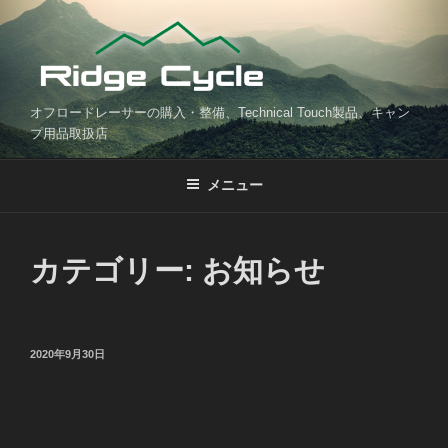
コ
ン
テ
ン
ツ
オフロードレーサーの購入・整備、Technical Touch製品、キャン
へ
プ用品取扱店
ス
キ
メニュー
ッ
プ
カテゴリー: お知らせ
投
2020年9月30日
稿
日: