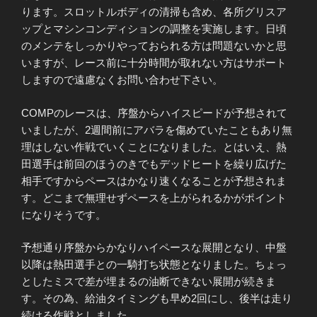
ります。スロットルボディの清掃も含め、各所グリスア
ップとマシンコンディションの調整を実施します。日頃
のメンテをしっかりやっておられる方は問題ないかと思
いますが、レース前に十分時間が取れない方はサポート
しますので遠慮なくお問い合わせ下さい。
COMPのレースは、序盤からハイスピードが予想されて
いましたが、2週間前にアバラを傷めていたこともあり無
理はしない作戦でいくことになりました。とはいえ、熱
田選手は前回のほうのきでもデッドヒートを繰り広げた
相手ですからペースはかなり速くなることが予想されま
す。どこまで無理せずペースを上がられるかがポイント
になりそうです。
予想通り序盤からかなりハイペースな展開となり、中盤
以降は熱田選手との一騎打ち状態となりました。ちょっ
としたミスで差が埋まるの油断できない展開が続きま
す。その為、給油タイミングも早め2回にし、後半は走り
続ける作戦としました。