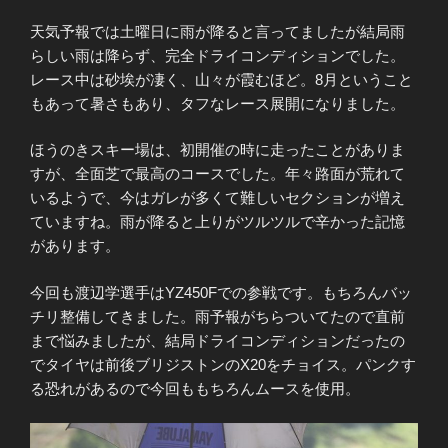
天気予報では土曜日に雨が降ると言ってましたが結局雨
らしい雨は降らず、完全ドライコンディションでした。
レース中は砂埃が凄く、山々が霞むほど。8月ということ
もあって暑さもあり、タフなレース展開になりました。
ほうのきスキー場は、初開催の時に走ったことがありま
すが、全面芝で最高のコースでした。年々路面が荒れて
いるようで、今はガレが多くて難しいセクションが増え
ていますね。雨が降ると上りがツルツルで辛かった記憶
があります。
今回も渡辺学選手はYZ450Fでの参戦です。もちろんバッ
チリ整備してきました。雨予報がちらついてたので直前
まで悩みましたが、結局ドライコンディションだったの
でタイヤは前後ブリジストンのX20をチョイス。パンクす
る恐れがあるので今回ももちろんムースを使用。