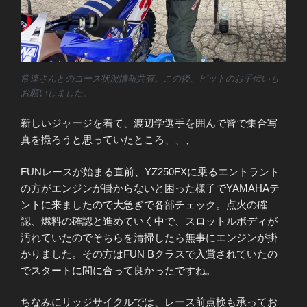
常連さんとのコース状況情報共有。この後、ピットのお手伝いも
お願いしました。
新しいジャージを着て、渡辺学選手を囲んで皆で集合写
真を撮ろうと思っていたところ、、、
FUNレースが始まる直前、YZ250FXに乗るエントラント
の方がエンジンが掛からないと困った様子でYAMAHAテ
ントに来ましたので大急ぎで各部チェック。点火の確
認、燃料の確認と進めていく中で、スロットルボディが
汚れていたのでそちらを清掃したら無事にエンジンが掛
かりました。その方はFUN Bクラスで入賞されていたの
でスタートに間に合って良かったですね。
ちなみにリッジサイクルでは、レース前点検も承ってお