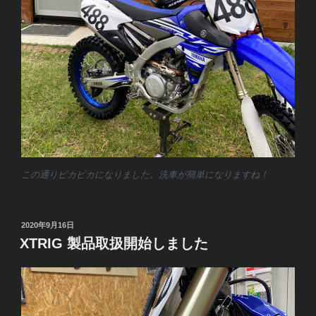
この通りピカピカになりました。洗車が簡単になりますね！
投
2020年9月16日
稿
XTRIG 製品取扱開始しました
日: