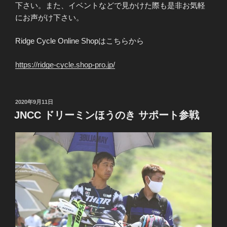
下さい。また、イベントなどで見かけた際も是非お気軽
にお声がけ下さい。
Ridge Cycle Online Shopはこちらから
https://ridge-cycle.
shop
-pro.jp/
投
2020年9月11日
稿
JNCC ドリーミンほうのき サポート参戦
日: